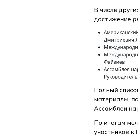
В числе други
достижение ре
Американский
Дмитриевич 
Международны
Международны
Файзиев
Ассамблея на
Руководитель
Полный список
материалы, п
Ассамблеи нар
По итогам ме
участников к