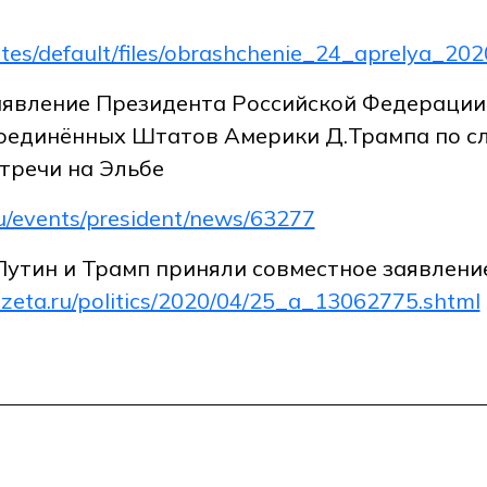
ites/default/files/obrashchenie_24_aprelya_202
аявление Президента Российской Федерации 
оединённых Штатов Америки Д.Трампа по сл
тречи на Эльбе
.ru/events/president/news/63277
Путин и Трамп приняли совместное заявлени
zeta.ru/politics/2020/04/25_a_13062775.shtml