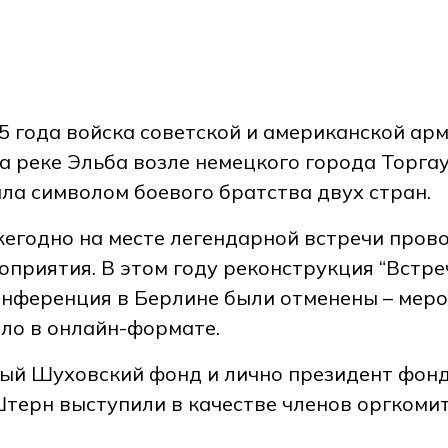
5 года войска советской и американской ар
а реке Эльба возле немецкого города Торгау
ла символом боевого братства двух стран.
жегодно на месте легендарной встречи пров
приятия. В этом году реконструкция “Встре
онференция в Берлине были отменены – мер
ло в онлайн-формате.
й Шуховский фонд и лично президент фон
терн выступили в качестве членов оргкоми