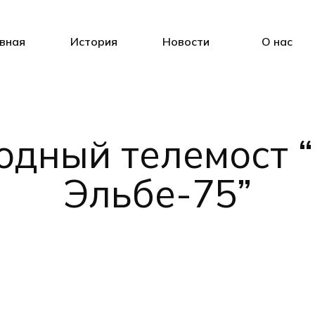
вная
История
Новости
О нас
дный телемост “
Эльбе-75”