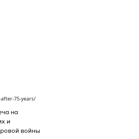
fter-75-years/
еча на
их и
ировой войны