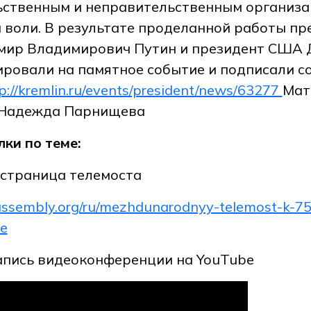
ственным и неправительственным организац
 воли. В результате проделанной работы пр
мир Владимирович Путин и президент США
ировали на памятное событие и подписали с
p://kremlin.ru/events/president/news/63277
Мат
 Надежда Парнищева
ки по теме:
страница телемоста
-assembly.org/ru/mezhdunarodnyy-telemost-k-75-
be
апись видеоконференции на YouTube