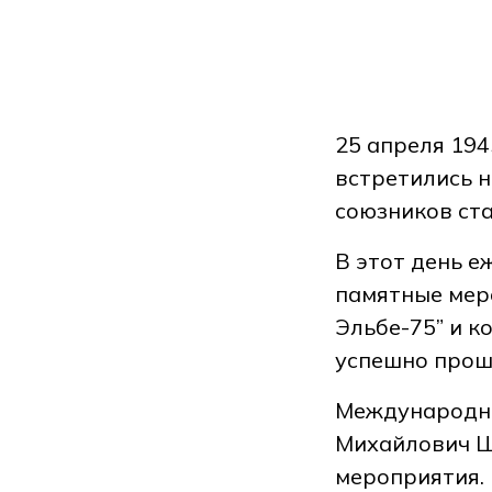
25 апреля 194
встретились н
союзников ста
В этот день е
памятные меро
Эльбе-75” и к
успешно прош
Международны
Михайлович Ш
мероприятия.