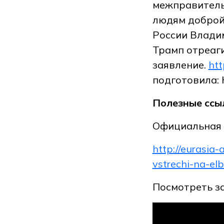
межправитель
людям доброй
России Влади
Трамп отреаг
заявление.
htt
подготовила:
Полезные ссыл
Официальная 
http://eurasia
vstrechi-na-el
Посмотреть з