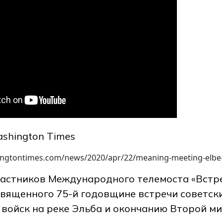
shington Times
ngtontimes.com/news/2020/apr/22/meaning-meeting-elbe-a
астников Международного телемоста «Встр
священного 75-й годовщине встречи советск
 войск на реке Эльба и окончанию Второй м