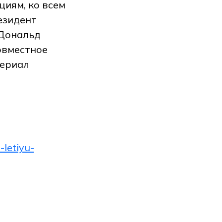
иям, ко всем
езидент
 Дональд
овместное
ериал
letiyu-