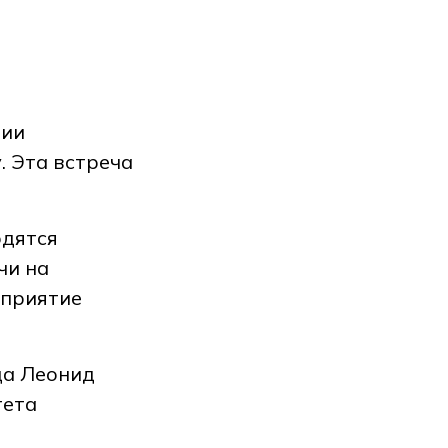
мии
. Эта встреча
одятся
чи на
оприятие
да Леонид
тета