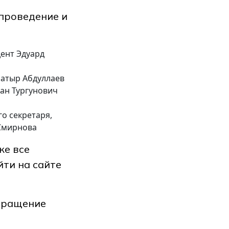
 проведение и
дент Эдуард
атыр Абдуллаев
ан Тургунович
о секретаря,
 Смирнова
же все
ти на сайте
бращение