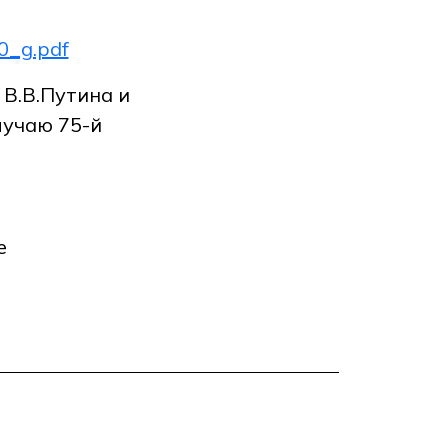
0_g.pdf
В.В.Путина и
учаю 75-й
е